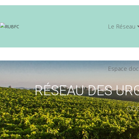
Le Réseau
Espace doc
RÉSEAU DES U
co