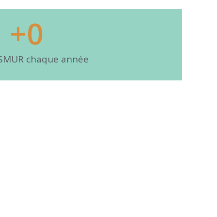
+
0
 SMUR chaque année