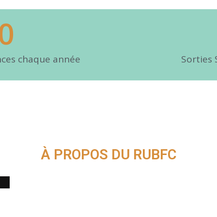
0
nces chaque année
Sorties
À PROPOS DU RUBFC