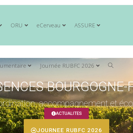
ORU
eCerveau
ASSURE
umentaire
Journée RUBFC 2026
RGENCES BOURGOGNE-
ordination, accompagnement et éco
ACTUALITES
JOURNEE RUBFC 2026