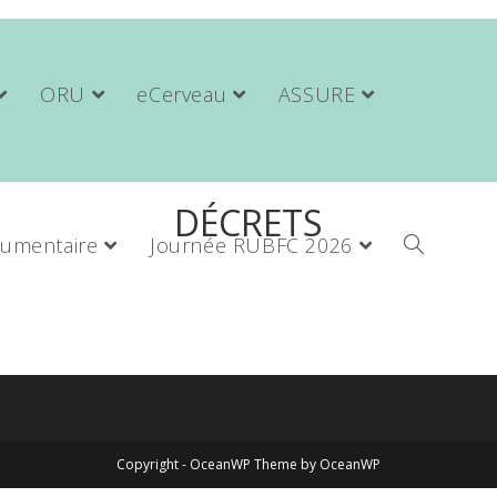
ORU
eCerveau
ASSURE
DÉCRETS
umentaire
Journée RUBFC 2026
Toggle
website
Copyright - OceanWP Theme by OceanWP